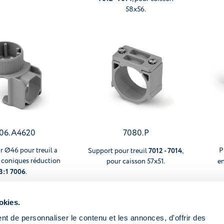
58x56.
06.A4620
7080.P
r Ø46 pour treuil a
7012 - 7014
P
Support pour treuil
,
 coniques réduction
pour caisson 57x51.
e
3:1 7006
.
okies.
t de personnaliser le contenu et les annonces, d'offrir des