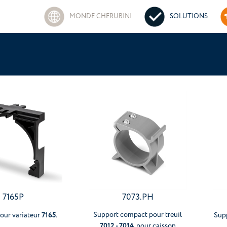
MONDE CHERUBINI
SOLUTIONS
7165P
7073.PH
7165
Support compact pour treuil
our variateur
.
Supp
7012 - 7014
, pour caisson