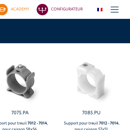
ACADEMY
CONFIGURATEUR
7075.PA
7085.PU
7012 - 7014
7012 - 7014
ort pour treuil
,
Support pour treuil
,
pour caisson 58x56.
pour caisson 57x51.