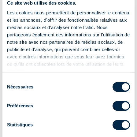
Ce site web utilise des cookies.
Allez à la catégorie
Allez à la catégorie
Électronique
Domotique
Les cookies nous permettent de personnaliser le contenu
et les annonces, d'offrir des fonctionnalités relatives aux
médias sociaux et d'analyser notre trafic. Nous
partageons également des informations sur l'utilisation de
notre site avec nos partenaires de médias sociaux, de
publicité et d'analyse, qui peuvent combiner celles-ci
avec d'autres informations que vous leur avez fournies
ou qu'ils ont collectées lors de votre utilisation de leurs
services.
Allez à la catégorie
Sélection
Manuel
Nécessaires
du
consentement
“Nous considérons chaque projet
Préférences
comme un voyage qui porte en lui
Statistiques
la curiosité du départ,