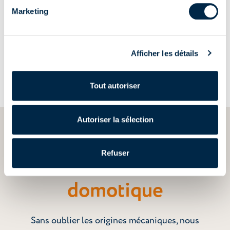
l'enthousiasme de la découverte,
Marketing
la force du partage et la
conscience des connaissances
Afficher les détails
acquises.”
Tout autoriser
Autoriser la sélection
Nous construisons une vision commune, pour trouver la meilleure
solution
Refuser
De l'électronique à la
domotique
Sans oublier les origines mécaniques, nous