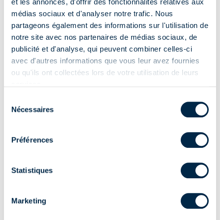
et les annonces, d'offrir des fonctionnalités relatives aux
médias sociaux et d'analyser notre trafic. Nous
partageons également des informations sur l'utilisation de
notre site avec nos partenaires de médias sociaux, de
publicité et d'analyse, qui peuvent combiner celles-ci
avec d'autres informations que vous leur avez fournies
Câble de réglage universel
Horloges
ou qu'ils ont collectées lors de votre utilisation de leurs
services.
Pour les moteurs à connexion
standard et pour les fins de
Sélection
course électroniques avec fil
Nécessaires
du
blanc.
consentement
Préférences
Électronique
Moteurs
Statistiques
Systèmes de contrôle
Émetteurs
Marketing
Contrôles climatiques