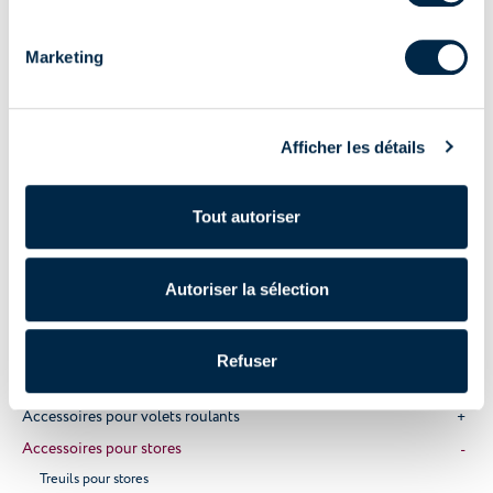
Électronique
Marketing
Moteurs
Systèmes de contrôle
Afficher les détails
Accessoires
Domotique
Tout autoriser
Systèmes domotiques
Appareils domotiques
Autoriser la sélection
Accessoires domotiques
Manuel
Refuser
Accessoires pour stores vénitiens
Accessoires pour volets roulants
Accessoires pour stores
Treuils pour stores