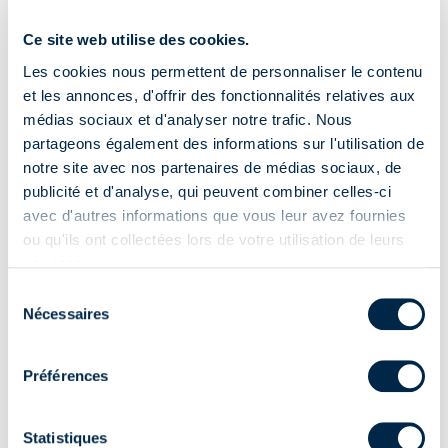
Ce site web utilise des cookies.
Les cookies nous permettent de personnaliser le contenu
et les annonces, d'offrir des fonctionnalités relatives aux
médias sociaux et d'analyser notre trafic. Nous
Embout pour arbre Ø 78
9506
partageons également des informations sur l'utilisation de
Pivot
notre site avec nos partenaires de médias sociaux, de
publicité et d'analyse, qui peuvent combiner celles-ci
avec d'autres informations que vous leur avez fournies
ou qu'ils ont collectées lors de votre utilisation de leurs
services.
Sélection
Nécessaires
du
consentement
Préférences
9085
Kit embout pour treuil
4,6:1
.
Statistiques