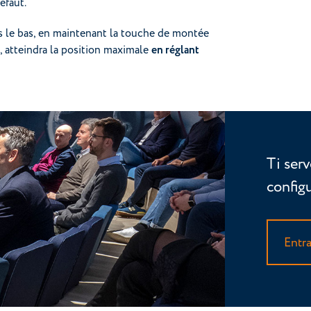
éfaut.
ers le bas, en maintenant la touche de montée
, atteindra la position maximale
en réglant
Ti serv
config
Entr