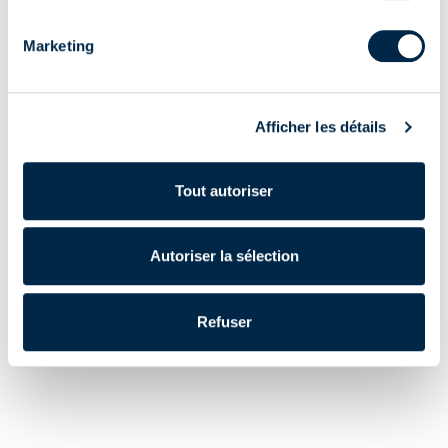
Programmation du moteur
Appairer l'émetteur au moteur
Marketing
Régler les fins de course
Position intermédiaire
Appairage d'autres émetteurs
Afficher les détails
De annulation totale des émetteurs
De annulation totale des fins de course
Réglage de la force de fermeture
Tout autoriser
Fiche produit
Autoriser la sélection
Pour visionner les vidéos, vous devez accepter les cookies Marketing.
Refuser
MODIFIER VOS PRÉFÉRENCES DE COOKIES