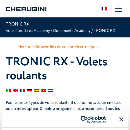
TRONIC RX
Vous êtes dans:
Academy
/
Documents Academy
/
TRONIC RX
Moteur radio avec fins de course électroniques
TRONIC RX - Volets
roulants
Pour tous les types de volet roulants, il s’actionne avec un émetteur
ou un interrupteur. Simple à programmer et à manœuvrer, tous les
passages sont confirmés par le moteur par de petites rotations.
Compatible avec la plupart des systèmes domotiques présents sur
le marché.