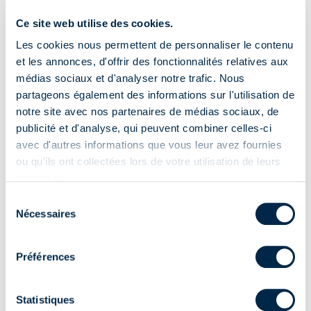
Ce site web utilise des cookies.
Notice
Certificats
Les cookies nous permettent de personnaliser le contenu
et les annonces, d'offrir des fonctionnalités relatives aux
médias sociaux et d'analyser notre trafic. Nous
Pour visionner les vidéos, vous devez accepter les cookies
partageons également des informations sur l'utilisation de
Marketing.
notre site avec nos partenaires de médias sociaux, de
publicité et d'analyse, qui peuvent combiner celles-ci
avec d'autres informations que vous leur avez fournies
MODIFIER VOS PRÉFÉRENCES DE COOKIES
ou qu'ils ont collectées lors de votre utilisation de leurs
services.
Sélection
Nécessaires
du
consentement
Sélectionner l’opération qui vous intéresse
Préférences
Connexion électrique
Avant de commencer
Statistiques