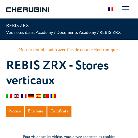
REBIS ZRX
Vous êtes dans:
Academy
/
Documents Academy
/
REBIS ZRX
Moteur double radio avec fins de course électroniques
REBIS ZRX - Stores
verticaux
Notice
Brochure
Certificats
Pour visionner les vidéos, vous devez accepter les cookies