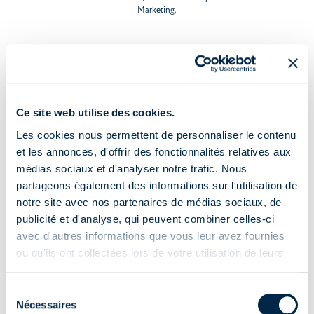
Marketing.
MODIFIER VOS PRÉFÉRENCES DE COOKIES
Ce site web utilise des cookies.
Les cookies nous permettent de personnaliser le contenu
et les annonces, d'offrir des fonctionnalités relatives aux
Sélectionner l’opération qui vous intéresse
médias sociaux et d'analyser notre trafic. Nous
partageons également des informations sur l'utilisation de
Connexion électrique
notre site avec nos partenaires de médias sociaux, de
Avant de commencer
publicité et d'analyse, qui peuvent combiner celles-ci
Programmation du moteur
avec d'autres informations que vous leur avez fournies
Appairer l'émetteur au moteur
ou qu'ils ont collectées lors de votre utilisation de leurs
Régler des fins de course
services.
Activation de la supersensibilité
Sélection
Désactivation de la supersensibilité
Nécessaires
du