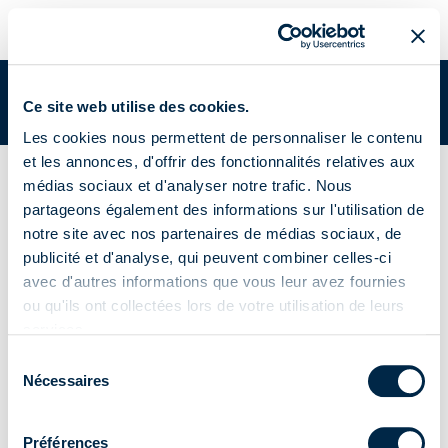
META DRY CONTACT SWITCH 7 | A510082
Vous êtes dans:
Academy
/
Documents Academy
/
META DRY
Ce site web utilise des cookies.
CONTACT SWITCH 7 | A510082
Les cookies nous permettent de personnaliser le contenu
et les annonces, d'offrir des fonctionnalités relatives aux
Relais monocanal et contact sec
médias sociaux et d'analyser notre trafic. Nous
META DRY CONTACT
partageons également des informations sur l'utilisation de
notre site avec nos partenaires de médias sociaux, de
SWITCH 7 | A510082
publicité et d'analyse, qui peuvent combiner celles-ci
avec d'autres informations que vous leur avez fournies
ou qu'ils ont collectées lors de votre utilisation de leurs
services.
Sélection
Notice
Brochure
Nécessaires
du
consentement
Fiche produit
Préférences