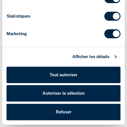
Statistiques
Marketing
Afficher les détails
Tout autoriser
Autoriser la sélection
Refuser
Cherubini S.p.A. | N° de TVA IT 00622080984 |
Powered by Lumi
Données d'entreprise
|
Politique de confidentialité
|
Cookie