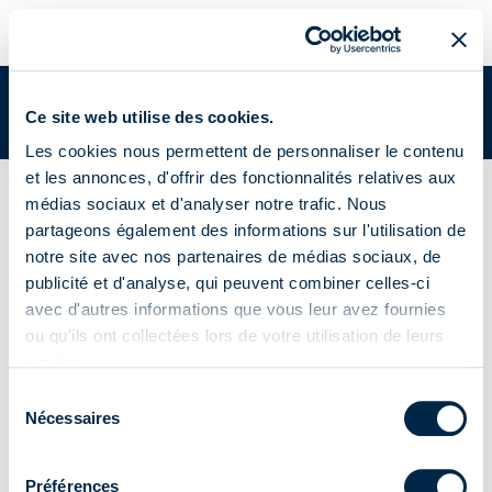
INTERFACE DOMOTIQUE | A510052
Vous êtes dans:
Academy
/
Documents Academy
/
INTERFACE
Ce site web utilise des cookies.
DOMOTIQUE | A510052
Les cookies nous permettent de personnaliser le contenu
et les annonces, d'offrir des fonctionnalités relatives aux
Accessoires domotiques
médias sociaux et d'analyser notre trafic. Nous
INTERFACE
partageons également des informations sur l'utilisation de
notre site avec nos partenaires de médias sociaux, de
DOMOTIQUE |
publicité et d'analyse, qui peuvent combiner celles-ci
avec d'autres informations que vous leur avez fournies
A510052
ou qu'ils ont collectées lors de votre utilisation de leurs
services.
Sélection
Nécessaires
du
consentement
Notice
Préférences