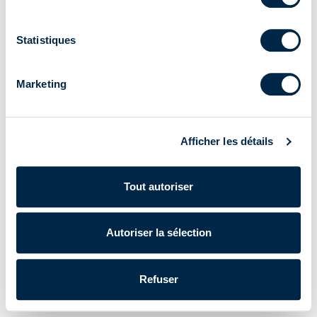
Fiche produit
Statistiques
Marketing
Afficher les détails
Tout autoriser
Autoriser la sélection
Refuser
Cherubini S.p.A. | N° de TVA IT 00622080984 |
Powered by Lumi
Données d'entreprise
|
Politique de confidentialité
|
Cookie