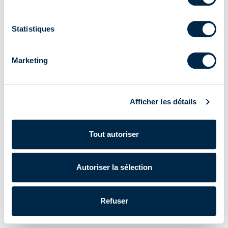
Statistiques
Marketing
Afficher les détails
Tout autoriser
Autoriser la sélection
Refuser
Cherubini S.p.A. | N° de TVA IT 00622080984 |
Powered by Lumi
Données d'entreprise
|
Politique de confidentialité
|
Cookie