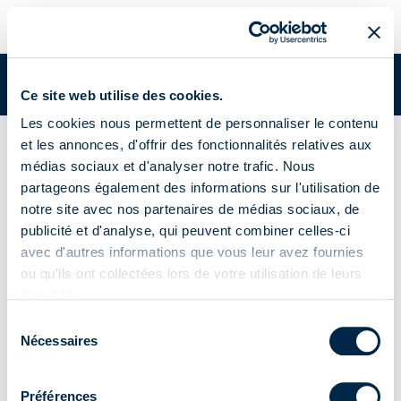
GIRO WALL
Vous êtes dans:
Academy
/
Documents Academy
/
GIRO WALL
Ce site web utilise des cookies.
Les cookies nous permettent de personnaliser le contenu
Émetteur mural mono canal
et les annonces, d'offrir des fonctionnalités relatives aux
médias sociaux et d'analyser notre trafic. Nous
GIRO WALL
partageons également des informations sur l'utilisation de
notre site avec nos partenaires de médias sociaux, de
publicité et d'analyse, qui peuvent combiner celles-ci
avec d'autres informations que vous leur avez fournies
ou qu'ils ont collectées lors de votre utilisation de leurs
Notice
Certificats
services.
Fiche produit
Sélection
Nécessaires
du
consentement
Préférences