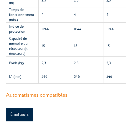
2,5
2,5
2,5
(m)
Temps de
fonctionnement
4
4
4
(min.)
Indice de
IP44
IP44
IP44
protection
Capacité de
mémoire du
15
15
15
récepteur (n.
émetteurs)
Poids (kg)
2,3
2,3
2,3
L1 (mm)
546
546
546
Automatismes compatibles
Émetteurs