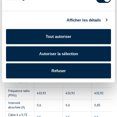
Caractéristiques techniques
Afficher les détails
10/17 -
10/20 -
15/20 -
Caractéristiques
CEO45101705
CEO45101900
CEO45151900
Tout autoriser
Couple moteur
10
10
15
(Nm)
Autoriser la sélection
Vitesse
17 rpm
20 rpm
20 rpm
Puissance (W)
135
135
195
Refuser
Stand-by (W)
0,49
0,49
0,49
Fréquence radio
433,92
433,92
433,92
(MHz)
Intensité
0,6
0,6
0,85
absorbée (A)
Câble 4 x 0,75