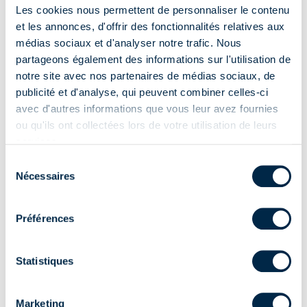
Couple de sortie
Code
Diamètre
Tête
Les cookies nous permettent de personnaliser le contenu
(Nm)
et les annonces, d'offrir des fonctionnalités relatives aux
médias sociaux et d'analyser notre trafic. Nous
CEO45101705
10
45
Composite
partageons également des informations sur l'utilisation de
CEO45101900
10
45
Composite
notre site avec nos partenaires de médias sociaux, de
publicité et d'analyse, qui peuvent combiner celles-ci
CEO45151900
15
45
Composite
avec d'autres informations que vous leur avez fournies
ou qu'ils ont collectées lors de votre utilisation de leurs
CEO45201705
20
45
Composite
services.
Sélection
CEO45281900
28
45
Composite
Nécessaires
du
consentement
CEO45301705
30
45
Composite
Préférences
CEO45401300
40
45
Composite
Statistiques
CEO45401705
40
45
Composite
CEO45501205
50
45
Composite
Marketing