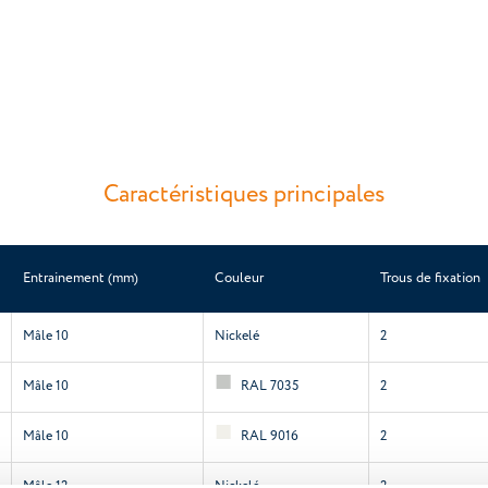
Caractéristiques principales
Entrainement (mm)
Couleur
Trous de fixation
Mâle 10
Nickelé
2
Mâle 10
RAL 7035
2
Mâle 10
RAL 9016
2
Mâle 12
Nickelé
2