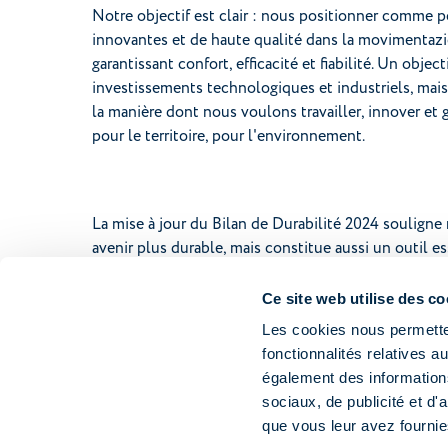
Notre objectif est clair : nous positionner comme p
innovantes et de haute qualité dans la movimentazi
garantissant confort, efficacité et fiabilité. Un obje
investissements technologiques et industriels, mai
la manière dont nous voulons travailler, innover et 
pour le territoire, pour l'environnement.
La mise à jour du Bilan de Durabilité 2024 soulig
avenir plus durable, mais constitue aussi un outil
actions quotidiennes contribuent à créer de la valeu
Ce site web utilise des co
Nous vous invitons à explorer en profondeur le d
Les cookies nous permetten
stratégies, nos performances et les objectifs que no
fonctionnalités relatives 
et votre soutien sont essentiels pour notre succès 
également des informations
sociaux, de publicité et d
Pour plus de détails et pour télécharger le rapport,
que vous leur avez fournies