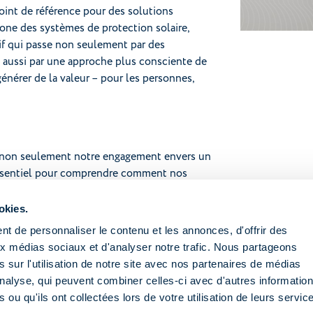
oint de référence pour des solutions
one des systèmes de protection solaire,
ctif qui passe non seulement par des
s aussi par une approche plus consciente de
générer de la valeur – pour les personnes,
ne non seulement notre engagement envers un
 essentiel pour comprendre comment nos
r partagée et durable.
okies.
ocument, pour mieux comprendre nos
t de personnaliser le contenu et les annonces, d'offrir des
us nous fixons d'atteindre. Votre confiance
aux médias sociaux et d'analyser notre trafic. Nous partageons
continu.
 sur l'utilisation de notre site avec nos partenaires de médias
'analyse, qui peuvent combiner celles-ci avec d'autres informatio
visitez la page de référence
.
 ou qu'ils ont collectées lors de votre utilisation de leurs servic